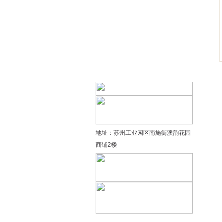
精品太极：基础老架一路…
精品太极：器械单剑
精品太极：器械单刀
精品太极：提高老架二路…
地址：苏州工业园区南施街澳韵花园
商铺2楼