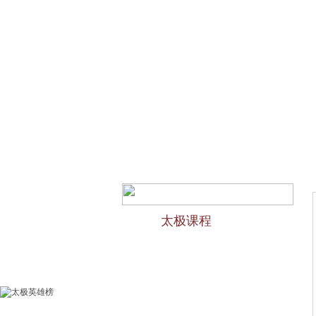
网站首页
会馆介绍
欢迎访问苏州太极拳培训-苏州
太极课程
力太极课程介绍
精品太极：少儿青少年
精品太极：初级十九式