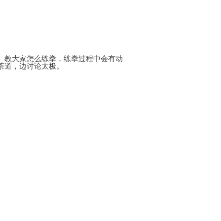
、
教大家怎么练拳，练拳过程中会有动
茶道，边讨论太极。
|
联系我们
技术支持：
广州网络推广公司
网站地图