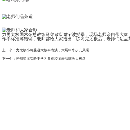
力勇太极国术馆总教练马弟致应邀宁波授拳，现场老师
亲自带大家
作不标准等错误，老师都给大家指出，练习完太极后，老师们边品
上一个：
力太极小将受邀太极拳表演，大展中华少儿风采
下一个：
苏州星海实验中学为参观校团表演陈氏太极拳
|
会馆介绍
|
教学团队
|
太极文化
|
太极课程
|
媒体报道
|
学员心得
|
初学指南
|
在线报名
司 地址：苏州工业园区南施街澳韵花园商铺2楼陈氏太极
苏ICP备12078499号-4