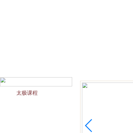
网站首页
会馆介绍
教学团队
太极文化
欢迎访问苏州太极拳培训-苏州力太极国术馆！今天是2026
太极课程
力太极课程介绍
精品太极：少儿青少年
精品太极：初级十九式