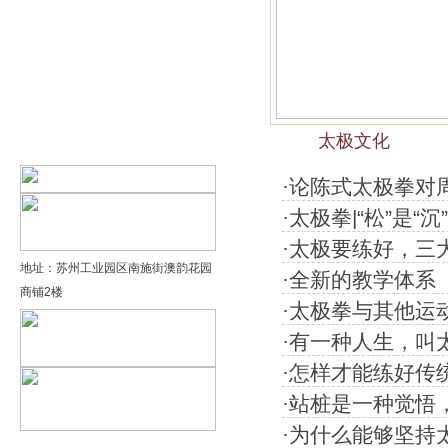
精品太极：基础老架一路…
精品太极：器械单剑
精品太极：器械单刀
太极文化
精品太极：提高老架二路…
·
论陈式太极拳对
·
太极拳|“松”是“沉
·
太极要练好，三
地址：苏州工业园区南施街澳韵花园
·
全新的教学体系
商铺2楼
·
太极拳与其他运
·
有一种人生，叫
·
怎样才能练好传
·
站桩是一种觉悟
·
为什么能够坚持