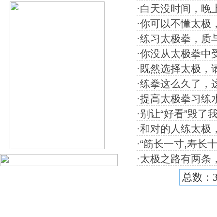
·
白天没时间，晚
·
你可以不懂太极
·
练习太极拳，质
·
你没从太极拳中
·
既然选择太极，
·
练拳这么久了，
·
提高太极拳习练
·
别让“好看”毁
·
和对的人练太极
·
“筋长一寸,寿长
·
太极之路有两条
总数：3