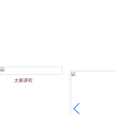
网站首页
会馆介绍
教学团队
太极文化
欢迎访问苏州太极拳培训-苏州力太极国术馆！今天是2026
太极课程
力太极课程介绍
精品太极：少儿青少年
精品太极：初级十九式