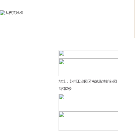
精品太极：基础老架一路…
精品太极：器械单剑
精品太极：器械单刀
精品太极：提高老架二路…
地址：苏州工业园区南施街澳韵花园
商铺2楼