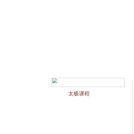
网站首页
会馆介绍
欢迎访问苏州太极拳培训-苏州
太极课程
力太极课程介绍
精品太极：少儿青少年
精品太极：初级十九式