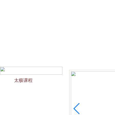
网站首页
会馆介绍
教学团队
太极文化
欢迎访问苏州太极拳培训-苏州力太极国术馆！今天是2026
太极课程
力太极课程介绍
精品太极：少儿青少年
精品太极：初级十九式