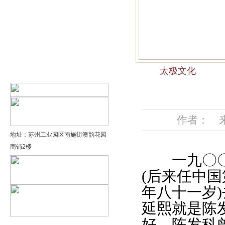
精品太极：基础老架一路…
精品太极：器械单剑
精品太极：器械单刀
太极文化
精品太极：提高老架二路…
作者： 来源
地址：苏州工业园区南施街澳韵花园
商铺2楼
一九〇〇年
(后来任中国
年八十一岁
延熙就是陈
好。陈发科