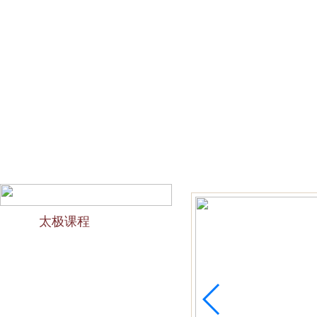
网站首页
会馆介绍
教学团队
太极文化
欢迎访问苏州太极拳培训-苏州力太极国术馆！今天是2026
太极课程
力太极课程介绍
精品太极：少儿青少年
精品太极：初级十九式