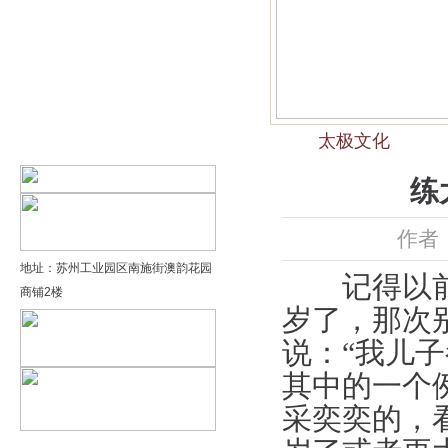
精品太极：基础老架一路…
精品太极：器械单剑
精品太极：器械单刀
太极文化
精品太极：提高老架二路…
练
作者：
地址：苏州工业园区南施街澳韵花园
记得以前认
商铺2楼
岁了，那次
说：“我儿
其中的一个
采奕奕的，