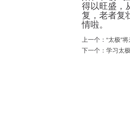
得以旺盛，
复，老者复
情啦。
上一个：
“太极”
下一个：
学习太极
网站首页
|
会馆介绍
|
教学团队
|
太极文化
|
版权所有：苏州力勇体育文化有限公司 地址：苏州工业园区南施街澳