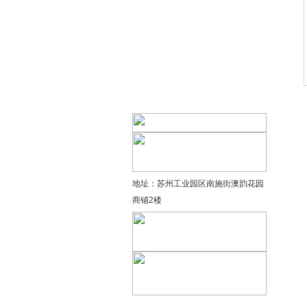
精品太极：基础老架一路…
精品太极：器械单剑
精品太极：器械单刀
精品太极：提高老架二路…
地址：苏州工业园区南施街澳韵花园
商铺2楼