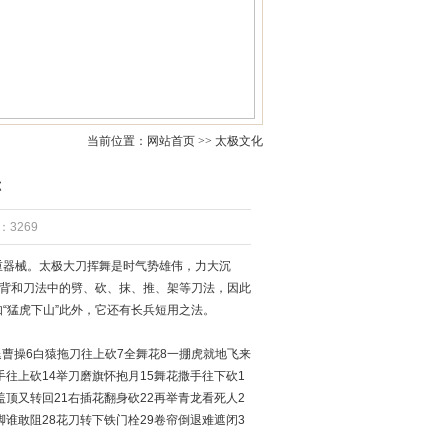
当前位置：网站首页 >> 太极文化
称
3269
重器械。太极大刀挥舞是时气势雄伟，力大沉
转背和刀法中的劈、砍、抹、推、架等刀法，因此
“猛虎下山”此外，它还有长兵短用之法。
退曹操6白猿拖刀往上砍7全舞花8一掤虎就地飞来
手往上砍14举刀磨旗怀抱月15舞花撒手往下砍1
盖顶又转回21右插花翻身砍22再举青龙看死人2
脚谁敢阻28花刀转下铁门栓29卷帘倒退难遮闭3