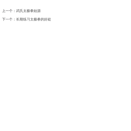
上一个：
武氏太极拳始源
下一个：
长期练习太极拳的好处
|
会馆介绍
|
教学团队
|
太极文化
|
太极课程
|
媒体报道
|
学员心得
|
初学指南
|
在线报名
司 地址：苏州工业园区南施街澳韵花园商铺2楼陈氏太极
苏ICP备12078499号-4