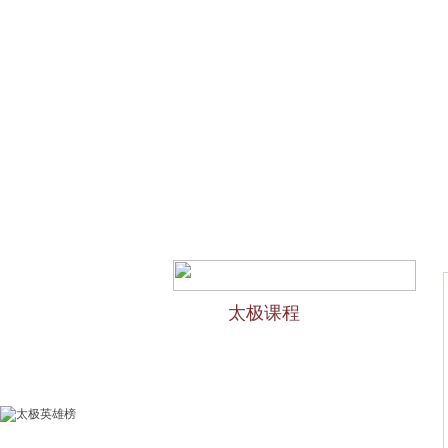
网站首页
会馆介绍
欢迎访问苏州太极拳培训-苏州
太极课程
力太极课程介绍
精品太极：少儿青少年
精品太极：初级十九式