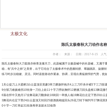
太极文化
陈氏太极春秋大刀动作名
作者： 来源： 日期：2017-6-15 人气：
陈氏太极春秋大刀套路亦称青龙偃月刀，此器械属于太极器械中的长器械，又属于
稳，有“兵中之帅”之美誉，出于它结合了太极拳术中的悬腕转膀、窜蹦跳跃、旋腰
练习时步法稳健、灵活。同时该套路动作紧凑、协调，呈现出勇猛彪悍的气势，犹如
1关公提刀上大霸桥2白云盖顶呈英豪3举刀磨旗怀抱月4上三刀吓杀许褚5下三刀惊
9分鬃刀难摭难挡10转身一刀往上砍11十字刀劈砍胸怀12磨腰刀回头盘根13舞花撒
6落在怀中又抱月17全舞花刷刀翻身砍18刺回一举挑人魂19舞花往左定下势20白云
3舞花向右定下势24白云盖顶又转回25接酒挑袍猛回头26花刀转下铜判竿27舞花双
0十字一刀忙举起31转身再举龙探水32收势