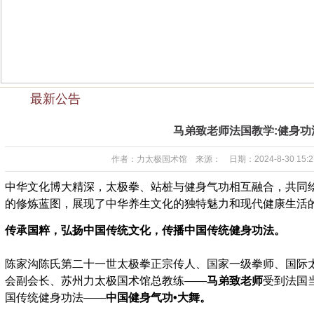
最新公告
马弟致老师法国教学:健身功
作者：力太极国术馆 来源： 日期：2024-8-30 15:27
中华文化博大精深，
太极拳、站桩与健身气功相互融合，共同
的修炼蓝图，展现了中华养生文化的独特魅力和现代健康生活
传承国粹，弘扬中国传统文化，传播中国传统健身功法。
陈家沟陈氏第二十一世太极拳正宗传人、国家一级拳师、国际
会副会长
、
苏州力太极国术馆总教练——
马弟致老师
受到法国
国传统健身功法——
中国健身气功•大舞。