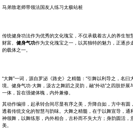
马弟致老师带领法国友人练习太极站桩
传统健身功法作为优秀的文化瑰宝，不仅承载着古人的养生智
财富。
健身气功
作为文化瑰宝之一，以其独特的魅力，正逐步
的载体之一。
“大舞”一词，源自罗泌《路史》之精髓：“引舞以利导之，名曰
境。健身气功·大舞，汲古之舞蹈之灵韵，融“外动”之四肢舒展
一体，旨在强健体魄，内外兼修。
其动作编排，起承转合间尽显有序之美，升降自如，方中有圆
透着传统文化的智慧与韵味。大舞之精髓，在于以舞宣导，通
神领舞，以舞练形，内外相合，古朴而不失大方；身韵圆活，
美。