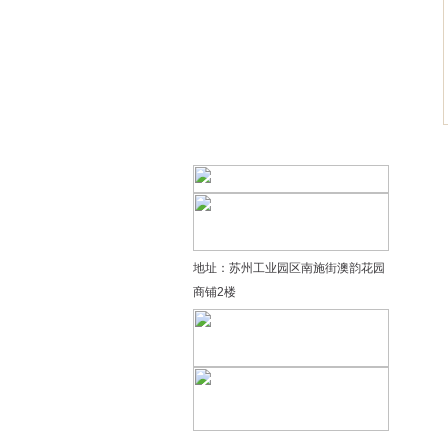
精品太极：基础老架一路…
精品太极：器械单剑
精品太极：器械单刀
精品太极：提高老架二路…
地址：苏州工业园区南施街澳韵花园
商铺2楼