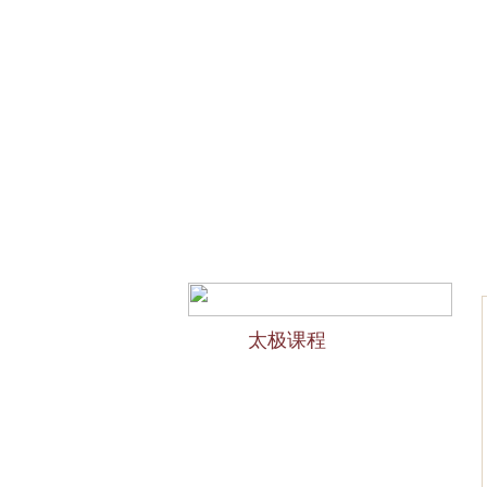
网站首页
会馆介绍
欢迎访问苏州太极拳培训-苏州
太极课程
力太极课程介绍
精品太极：少儿青少年
精品太极：初级十九式