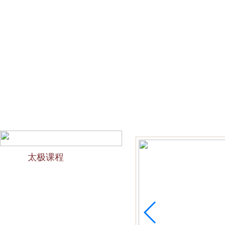
网站首页
会馆介绍
教学团队
太极文化
欢迎访问苏州太极拳培训-苏州力太极国术馆！今天是2026
太极课程
力太极课程介绍
精品太极：少儿青少年
精品太极：初级十九式