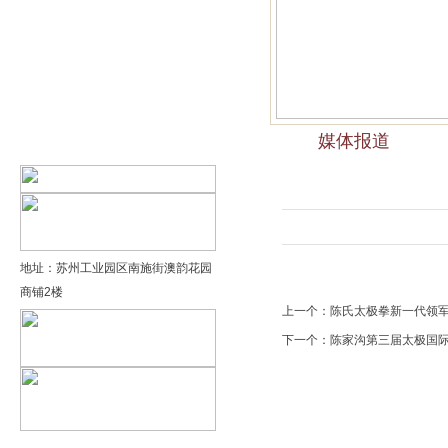
精品太极：基础老架一路…
精品太极：器械单剑
精品太极：器械单刀
媒体报道
精品太极：提高老架二路…
地址：苏州工业园区南施街澳韵花园
商铺2楼
上一个：
陈氏太极拳新一代领
下一个：
陈家沟第三届太极国际交