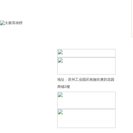
精品太极：基础老架一路…
精品太极：器械单剑
精品太极：器械单刀
精品太极：提高老架二路…
地址：苏州工业园区南施街澳韵花园
商铺2楼