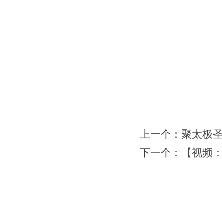
上一个：
聚太极
下一个：
【视频：
网站首页
|
会馆介绍
|
教学团队
|
太极文化
|
版权所有：苏州力勇体育文化有限公司 地址：苏州工业园区南施街澳