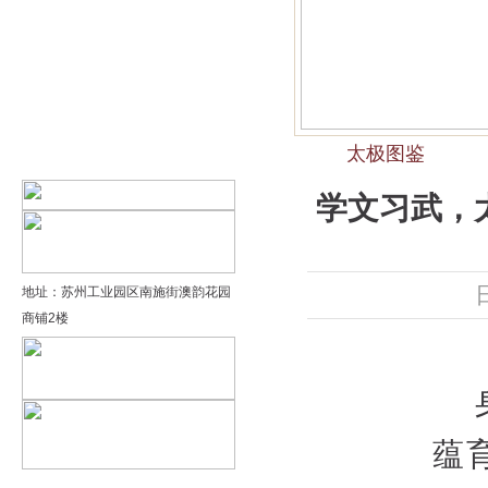
精品太极：基础老架一路…
精品太极：器械单剑
精品太极：器械单刀
太极图鉴
精品太极：提高老架二路…
学文习武，
地址：苏州工业园区南施街澳韵花园
商铺2楼
蕴