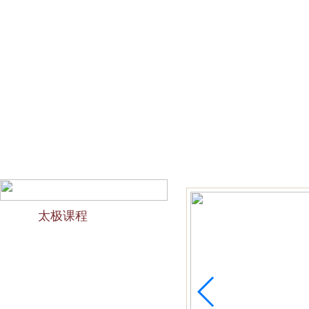
网站首页
会馆介绍
教学团队
太极文化
欢迎访问苏州太极拳培训-苏州力太极国术馆！今天是2026
太极课程
力太极课程介绍
精品太极：少儿青少年
精品太极：初级十九式