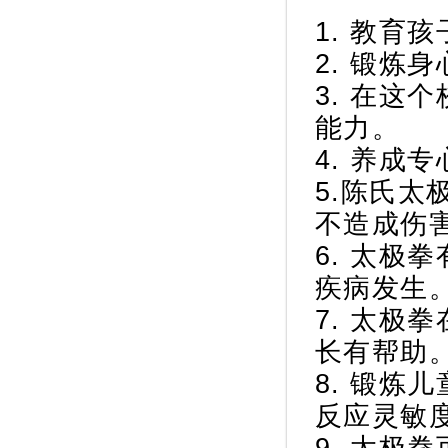
1. 教育
2. 锻炼
3. 在这
能力。
4. 养成
5.陈氏
不造成伤
6. 太极
疾病发生
7. 太极
长有帮助
8. 锻炼
反应灵敏
9. 太极