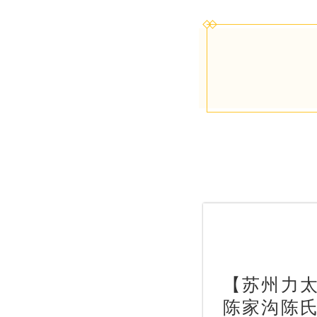
【苏州力
陈家沟陈