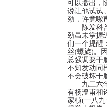
可以撤出，
说让他试试
劲，许竟噭
陈发科曾对
劲虽未掌握
们一个提醒
丝(螺旋)
总强调要干
不知发动同
不会破坏干
九二六年杨
有杨澄甫和
家桢(一八