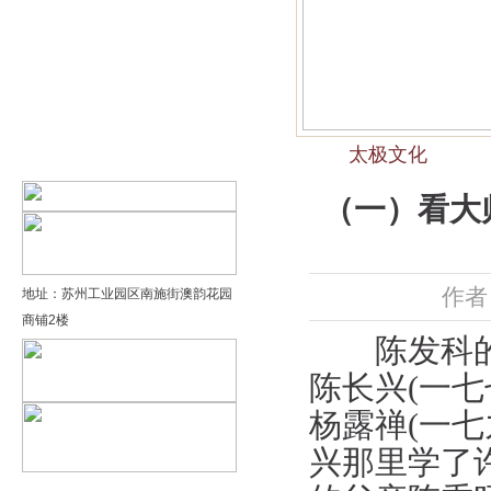
精品太极：基础老架一路…
精品太极：器械单剑
精品太极：器械单刀
太极文化
精品太极：提高老架二路…
（一）看大
作者
地址：苏州工业园区南施街澳韵花园
商铺2楼
陈发科的家
陈长兴(一
杨露禅(一
兴那里学了