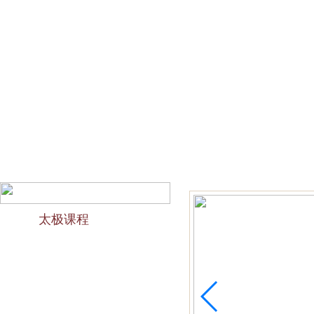
网站首页
会馆介绍
教学团队
太极文化
欢迎访问苏州太极拳培训-苏州力太极国术馆！今天是2026
太极课程
力太极课程介绍
精品太极：少儿青少年
精品太极：初级十九式