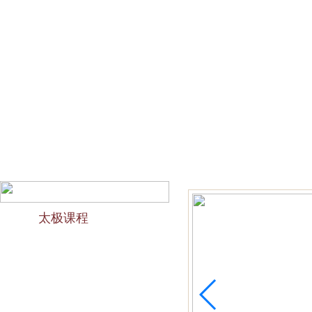
网站首页
会馆介绍
教学团队
太极文化
欢迎访问苏州太极拳培训-苏州力太极国术馆！今天是2026
太极课程
力太极课程介绍
精品太极：少儿青少年
精品太极：初级十九式