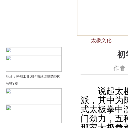
精品太极：基础老架一路…
精品太极：器械单剑
精品太极：器械单刀
太极文化
精品太极：提高老架二路…
初
作者：
地址：苏州工业园区南施街澳韵花园
商铺2楼
说起太极拳
派，其中为
式太极拳中
门劲力，五
那家太极拳