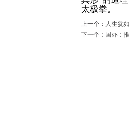
太极拳。
上一个：
人生犹
下一个：
国办：
网站首页
|
会馆介绍
|
教学团队
|
太极文化
|
版权所有：苏州力勇体育文化有限公司 地址：苏州工业园区南施街澳