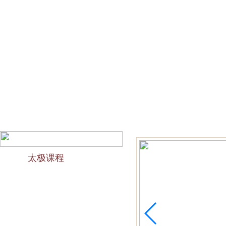
网站首页
会馆介绍
教学团队
太极文化
欢迎访问苏州太极拳培训-苏州力太极国术馆！今天是2026
太极课程
力太极课程介绍
精品太极：少儿青少年
精品太极：初级十九式