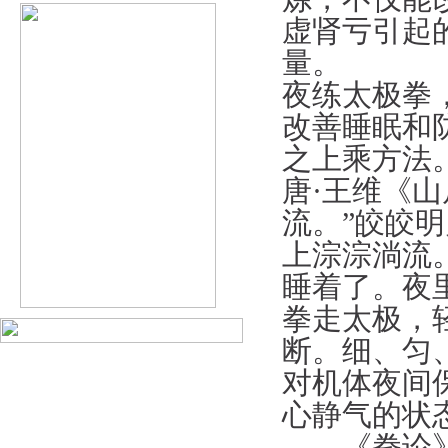
虚肾亏引起
量。
夜练太极拳
改善睡眠和
之上乘方法
唐·王维《
流。”皎皎
上淙淙淌流
睡着了。夜
拳走太极，
断。细、匀
对机体夜间
心静气的状
《拳论》说