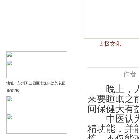
精品太极：基础老架一路…
精品太极：器械单剑
精品太极：器械单刀
太极文化
精品太极：提高老架二路…
作者：
地址：苏州工业园区南施街澳韵花园
晚上，人在
商铺2楼
来要睡眠之
间保健大有
中医认为，
精功能，并
炼，不仅能