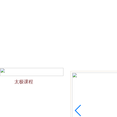
网站首页
会馆介绍
教学团队
太极文化
欢迎访问苏州太极拳培训-苏州力太极国术馆！今天是2026
太极课程
力太极课程介绍
精品太极：少儿青少年
精品太极：初级十九式