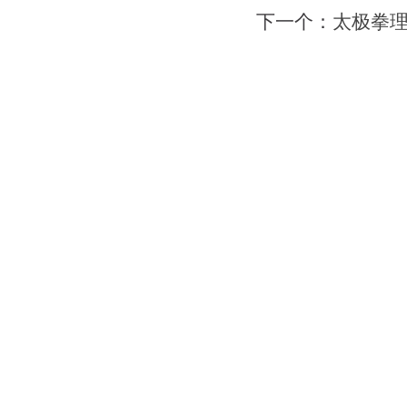
下一个：
太极拳
网站首页
|
会馆介绍
|
教学团队
|
太极文化
|
版权所有：苏州力勇体育文化有限公司 地址：苏州工业园区南施街澳