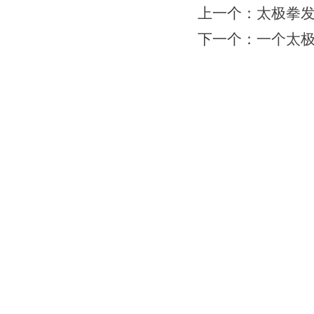
上一个：
太极拳
下一个：
一个太
网站首页
|
会馆介绍
|
教学团队
|
太极文化
|
版权所有：苏州力勇体育文化有限公司 地址：苏州工业园区南施街澳