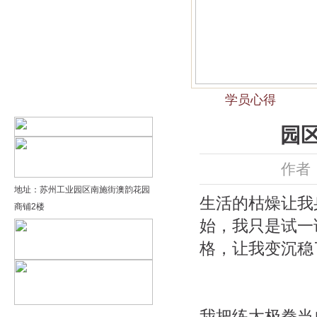
精品太极：基础老架一路…
精品太极：器械单剑
精品太极：器械单刀
学员心得
精品太极：提高老架二路…
园
作者：
地址：苏州工业园区南施街澳韵花园
生活的枯燥让我
商铺2楼
始，我只是试一
格，让我变沉稳
我把练太极拳当