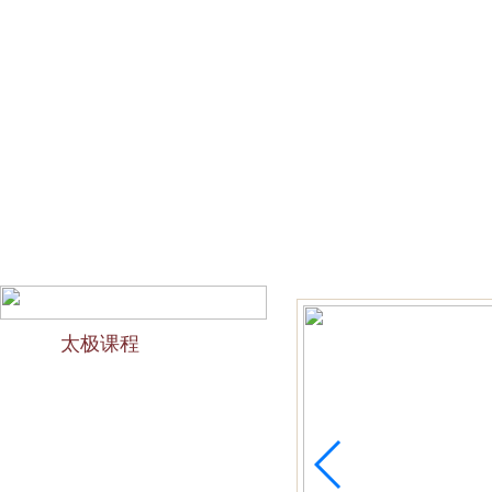
网站首页
会馆介绍
教学团队
太极文化
欢迎访问苏州太极拳培训-苏州力太极国术馆！今天是2026
太极课程
力太极课程介绍
精品太极：少儿青少年
精品太极：初级十九式