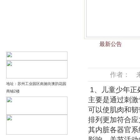
精品太极：基础老架一路…
精品太极：器械单剑
精品太极：器械单刀
最新公告
精品太极：提高老架二路…
作者： 来源
地址：苏州工业园区南施街澳韵花园
1、儿童少年正
商铺2楼
主要是通过刺激
可以使肌肉和韧
排列更加符合应
其内脏各器官系
影响，关节活动