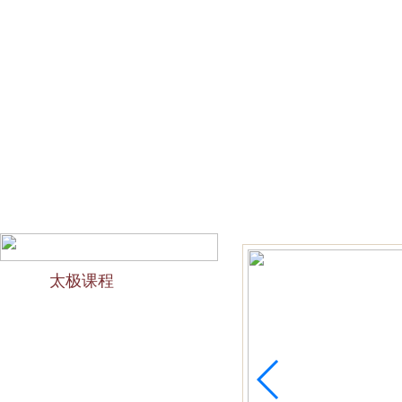
网站首页
会馆介绍
教学团队
太极文化
欢迎访问苏州太极拳培训-苏州力太极国术馆！今天是2026
太极课程
力太极课程介绍
精品太极：少儿青少年
精品太极：初级十九式