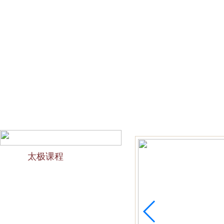
网站首页
会馆介绍
教学团队
太极文化
欢迎访问苏州太极拳培训-苏州力太极国术馆！今天是2026
太极课程
力太极课程介绍
精品太极：少儿青少年
精品太极：初级十九式