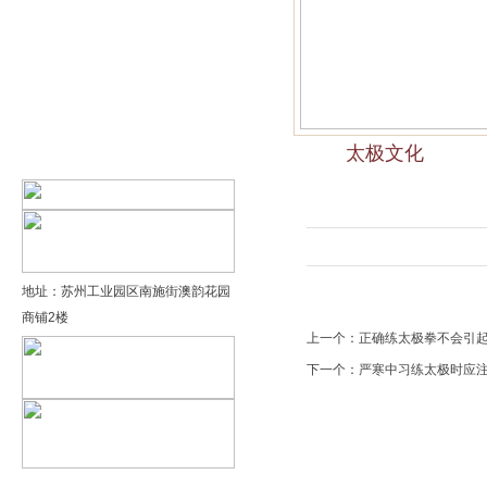
精品太极：基础老架一路…
精品太极：器械单剑
精品太极：器械单刀
太极文化
精品太极：提高老架二路…
地址：苏州工业园区南施街澳韵花园
商铺2楼
上一个：
正确练太极拳不会引
下一个：
严寒中习练太极时应