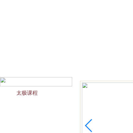
网站首页
会馆介绍
教学团队
太极文化
欢迎访问苏州太极拳培训-苏州力太极国术馆！今天是2026
太极课程
力太极课程介绍
精品太极：少儿青少年
精品太极：初级十九式