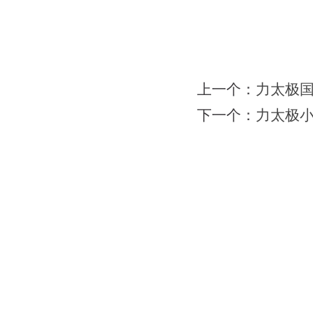
上一个：
力太极
下一个：
力太极
网站首页
|
会馆介绍
|
教学团队
|
太极文化
|
版权所有：苏州力勇体育文化有限公司 地址：苏州工业园区南施街澳