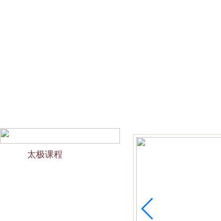
网站首页
会馆介绍
教学团队
太极文化
欢迎访问苏州太极拳培训-苏州力太极国术馆！今天是2026
太极课程
力太极课程介绍
精品太极：少儿青少年
精品太极：初级十九式