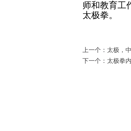
师和教育工
太极拳。
上一个：
太极，
下一个：
太极拳
网站首页
|
会馆介绍
|
教学团队
|
太极文化
|
版权所有：苏州力勇体育文化有限公司 地址：苏州工业园区南施街澳