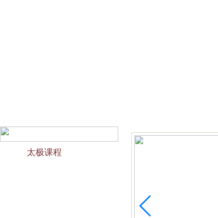
网站首页
会馆介绍
教学团队
太极文化
欢迎访问苏州太极拳培训-苏州力太极国术馆！今天是2026
太极课程
力太极课程介绍
精品太极：少儿青少年
精品太极：初级十九式