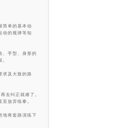
握简单的基本动
运动的规律等知
法、手型、身形的
误。
要求及大致的路
后再去纠正就难了。
直至放弃练拳。
然地将套路演练下