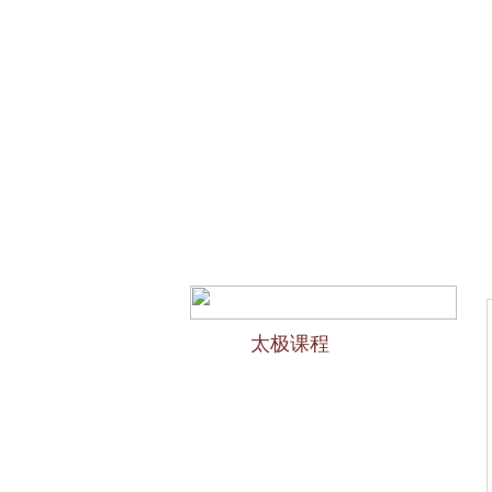
网站首页
会馆介绍
欢迎访问苏州太极拳培训-苏州
太极课程
力太极课程介绍
精品太极：少儿青少年
精品太极：初级十九式