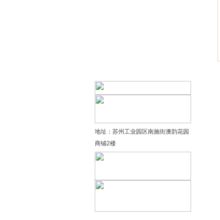
精品太极：基础老架一路…
精品太极：器械单剑
精品太极：器械单刀
精品太极：提高老架二路…
地址：苏州工业园区南施街澳韵花园
商铺2楼