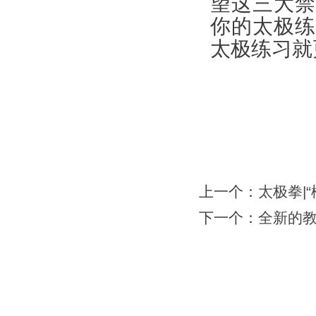
望这三大禁
你的太极练
太极练习就
上一个：
太极拳|“
下一个：
全新的
网站首页
|
会馆介绍
|
教学团队
|
太极文化
|
版权所有：苏州力勇体育文化有限公司 地址：苏州工业园区南施街澳