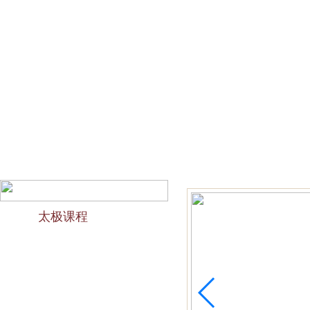
网站首页
会馆介绍
教学团队
太极文化
欢迎访问苏州太极拳培训-苏州力太极国术馆！今天是2026
太极课程
力太极课程介绍
精品太极：少儿青少年
精品太极：初级十九式