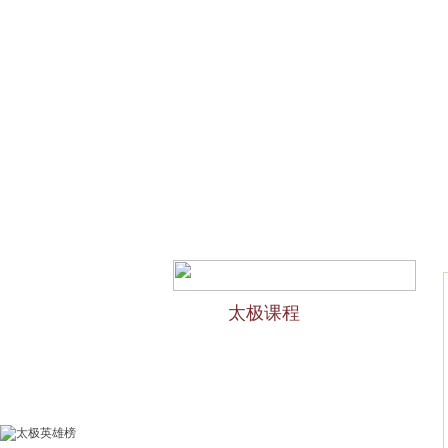
网站首页
会馆介绍
欢迎访问苏州太极拳培训-苏州
太极课程
力太极课程介绍
精品太极：少儿青少年
精品太极：初级十九式