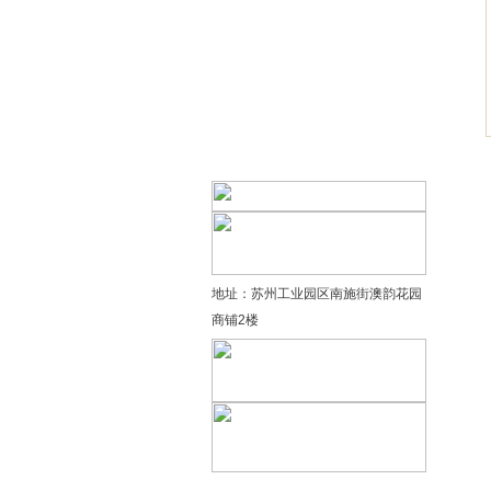
精品太极：基础老架一路…
精品太极：器械单剑
精品太极：器械单刀
精品太极：提高老架二路…
地址：苏州工业园区南施街澳韵花园
商铺2楼