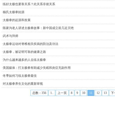
·
练好太极也要靠关系？此关系非彼关系
·
杨氏太极拳始源
·
太极拳的起源和发展
·
陈家沟老人讲述太极拳故事：新中国成立前几近灭绝
·
武术与拜师
·
太极拳运动对脊椎相关疾病的防治及功法
·
太极拳，被证明可靠的健康之路
·
为什么越来越多的人去练太极拳
·
美国媒体：打太极拳有助减少失眠和炎症无副作用
·
冬季如何习练太极拳最佳
·
对太极拳养生文化的重新审视
总数：356
1..
上一页
8
9
10
11
12
13
下