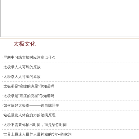
太极文化
·
严寒中习练太极时应注意点什么
·
太极拳人人可练的原故
·
太极拳人人可练的原故
·
太极拳是“癌症的克星”你知道吗
·
太极拳是“癌症的克星”你知道吗
·
如何练好太极拳———选自陈照奎
·
站桩激发人体自愈力的治病原理
·
太极不需要你抽出时间，而是给你时间
·
世界上最迷人最养人最神秘的“沟”--陈家沟