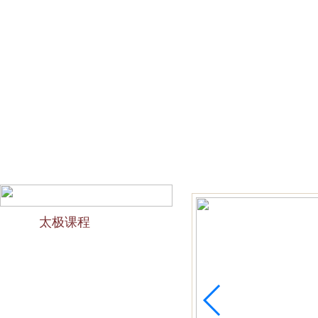
网站首页
会馆介绍
教学团队
太极文化
欢迎访问苏州太极拳培训-苏州力太极国术馆！今天是2026
太极课程
力太极课程介绍
精品太极：少儿青少年
精品太极：初级十九式