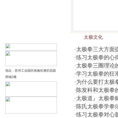
精品太极：基础老架一路…
精品太极：器械单剑
精品太极：器械单刀
太极文化
精品太极：提高老架二路…
·
太极拳三大方面
·
练习太极拳的心得
·
太极拳三圈理论
地址：苏州工业园区南施街澳韵花园
·
学习太极拳的狂
商铺2楼
·
为什么要打太极
·
陈发科和太极拳
·
太极道』太极拳
·
陈氏太极拳学拳
·
练习太极拳对心