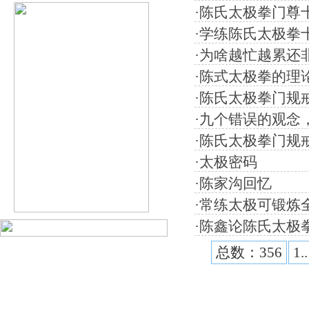
·
陈氏太极拳门尊
·
学练陈氏太极拳
·
为啥越忙越累还
·
陈式太极拳的理
·
陈氏太极拳门规
·
九个错误的观念
·
陈氏太极拳门规
·
太极密码
·
陈家沟回忆
·
常练太极可锻炼
·
陈鑫论陈氏太极
总数：356
1..