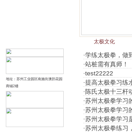
精品太极：基础老架一路…
精品太极：器械单剑
精品太极：器械单刀
太极文化
精品太极：提高老架二路…
·
学练太极拳，做到
·
站桩需有真师！
·
test22222
地址：苏州工业园区南施街澳韵花园
·
提高太极拳习练
商铺2楼
·
陈氏太极十三杆
·
苏州太极拳学习
·
苏州太极拳学习的
·
苏州太极拳学习
·
苏州太极拳练习