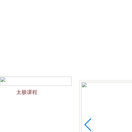
网站首页
会馆介绍
教学团队
太极文化
欢迎访问苏州太极拳培训-苏州力太极国术馆！今天是2026
太极课程
力太极课程介绍
精品太极：少儿青少年
精品太极：初级十九式